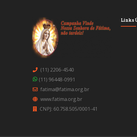
Links Ú
(11) 2206-4540
(11) 96448-0991
fatima@fatima.org.br
www.fatima.org.br
CNPJ: 60.758.505/0001-41