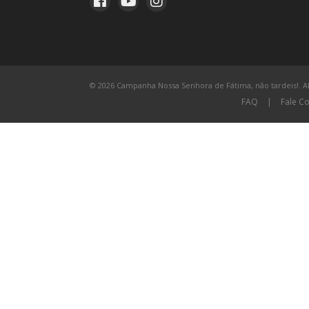
© 2026 Campanha Nossa Senhora de Fátima, não tardeis!. All
FAQ
|
Fale C