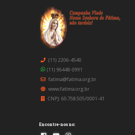
(11) 2206-4540
(11) 96448-0991
fatima@fatima.org.br
www.fatima.org.br
CNPJ: 60.758.505/0001-41
Encontre-nos no: