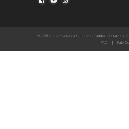
© 2026 Campanha Nossa Senhora de Fátima, não tardeis!. All
FAQ
|
Fale C