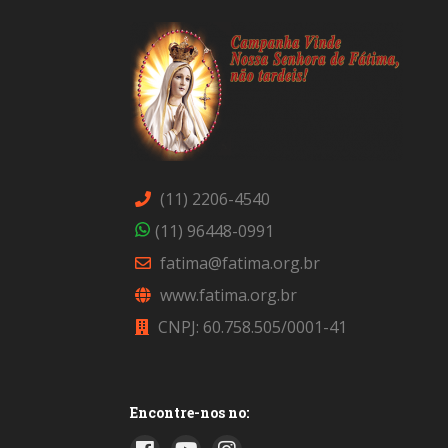
(11) 2206-4540
(11) 96448-0991
fatima@fatima.org.br
www.fatima.org.br
CNPJ: 60.758.505/0001-41
Encontre-nos no: