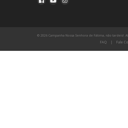
© 2026 Campanha Nossa Senhora de Fátima, não tardeis!. All
FAQ
|
Fale C