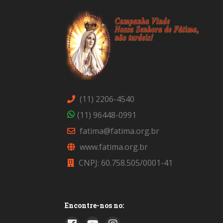
(11) 2206-4540
(11) 96448-0991
fatima@fatima.org.br
www.fatima.org.br
CNPJ: 60.758.505/0001-41
Encontre-nos no: