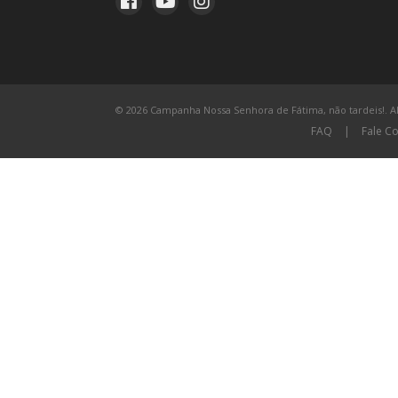
© 2026 Campanha Nossa Senhora de Fátima, não tardeis!. All
FAQ
|
Fale C