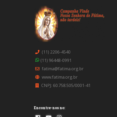
(11) 2206-4540
(11) 96448-0991
fatima@fatima.org.br
www.fatima.org.br
CNPJ: 60.758.505/0001-41
Encontre-nos no: