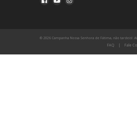
© 2026 Campanha Nossa Senhora de Fátima, não tardeis!. All
FAQ
|
Fale C