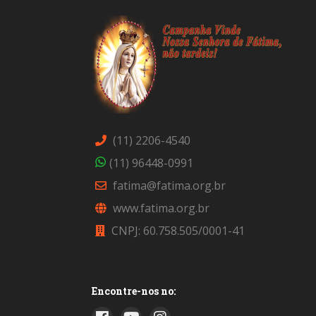
(11) 2206-4540
(11) 96448-0991
fatima@fatima.org.br
www.fatima.org.br
CNPJ: 60.758.505/0001-41
Encontre-nos no: