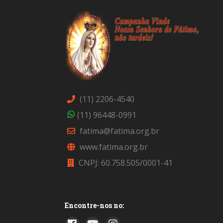
(11) 2206-4540
(11) 96448-0991
fatima@fatima.org.br
www.fatima.org.br
CNPJ: 60.758.505/0001-41
Encontre-nos no: