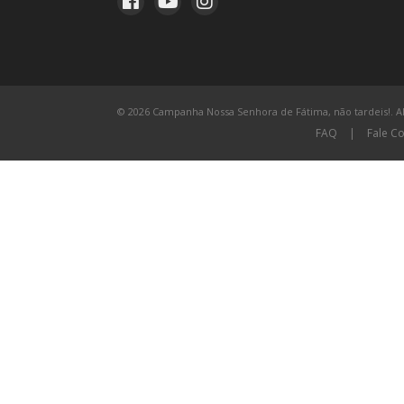
© 2026 Campanha Nossa Senhora de Fátima, não tardeis!. All
FAQ
|
Fale C