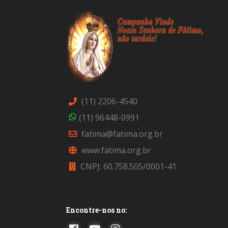
(11) 2206-4540
(11) 96448-0991
fatima@fatima.org.br
www.fatima.org.br
CNPJ: 60.758.505/0001-41
Encontre-nos no: