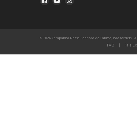
© 2026 Campanha Nossa Senhora de Fátima, não tardeis!. All
FAQ
|
Fale C