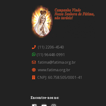
(11) 2206-4540
(11) 96448-0991
fatima@fatima.org.br
www.fatima.org.br
CNPJ: 60.758.505/0001-41
Encontre-nos no: