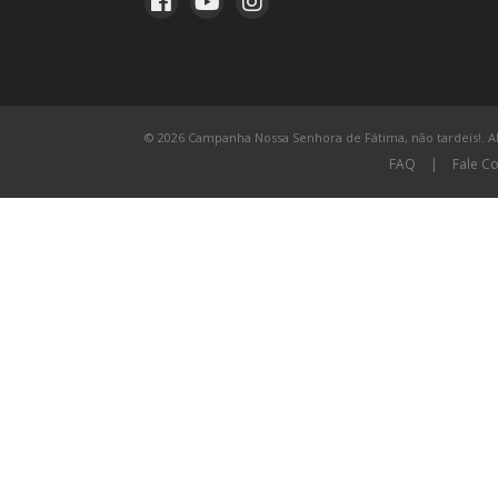
© 2026 Campanha Nossa Senhora de Fátima, não tardeis!. All
FAQ
|
Fale C