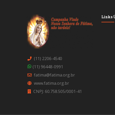
Links Ú
(11) 2206-4540
(11) 96448-0991
fatima@fatima.org.br
www.fatima.org.br
CNPJ: 60.758.505/0001-41