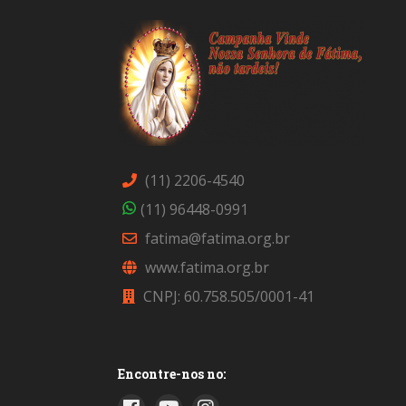
(11) 2206-4540
(11) 96448-0991
fatima@fatima.org.br
www.fatima.org.br
CNPJ: 60.758.505/0001-41
Encontre-nos no: