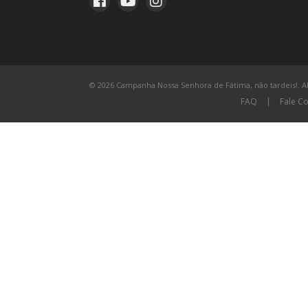
© 2026 Campanha Nossa Senhora de Fátima, não tardeis!. All
FAQ
|
Fale C