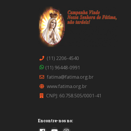
(11) 2206-4540
(11) 96448-0991
fatima@fatima.org.br
www.fatima.org.br
CNPJ: 60.758.505/0001-41
Encontre-nos no: