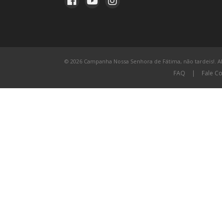
© 2026 Campanha Nossa Senhora de Fátima, não tardeis!. All
FAQ
|
Fale C