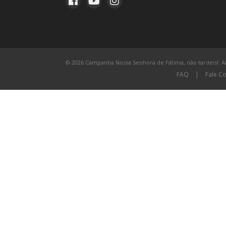
© 2026 Campanha Nossa Senhora de Fátima, não tardeis!. All
FAQ
|
Fale C