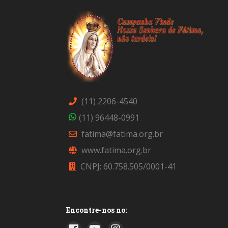
(11) 2206-4540
(11) 96448-0991
fatima@fatima.org.br
www.fatima.org.br
CNPJ: 60.758.505/0001-41
Encontre-nos no: