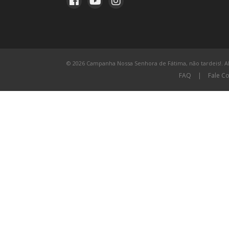
© 2026 Campanha Nossa Senhora de Fátima, não tardeis!. All
FAQ
|
Fale C