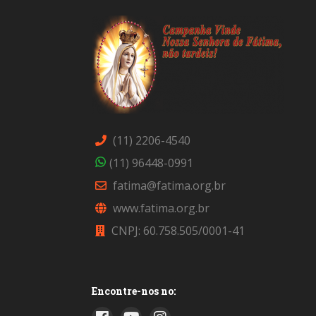
(11) 2206-4540
(11) 96448-0991
fatima@fatima.org.br
www.fatima.org.br
CNPJ: 60.758.505/0001-41
Encontre-nos no: