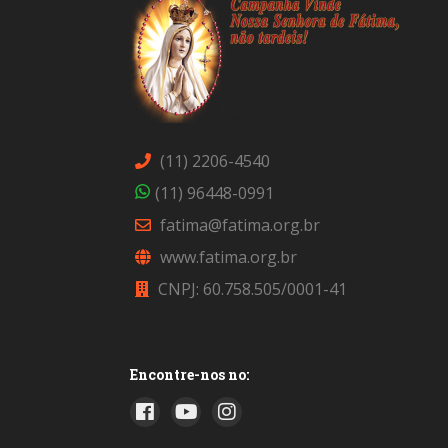
(11) 2206-4540
(11) 96448-0991
fatima@fatima.org.br
www.fatima.org.br
CNPJ: 60.758.505/0001-41
Encontre-nos no: