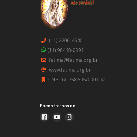
(11) 2206-4540
(11) 96448-0991
fatima@fatima.org.br
www.fatima.org.br
CNPJ: 60.758.505/0001-41
Encontre-nos no: