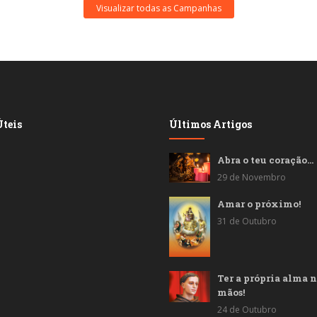
Visualizar todas as Campanhas
teis
Últimos Artigos
Abra o teu coração…
29 de Novembro
Amar o próximo!
31 de Outubro
Ter a própria alma n
mãos!
24 de Outubro