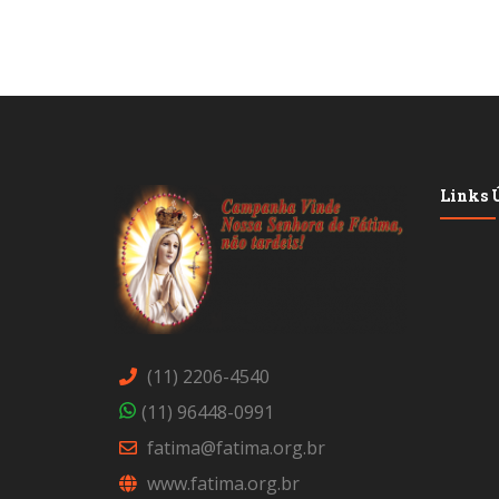
Links Ú
(11) 2206-4540
(11) 96448-0991
fatima@fatima.org.br
www.fatima.org.br