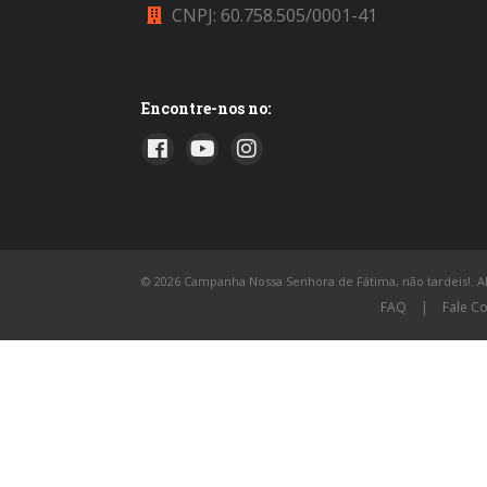
CNPJ: 60.758.505/0001-41
Encontre-nos no:
© 2026 Campanha Nossa Senhora de Fátima, não tardeis!. All
FAQ
|
Fale C