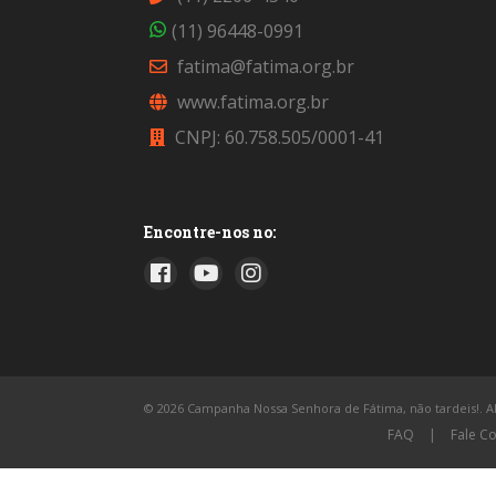
(11) 96448-0991
fatima@fatima.org.br
www.fatima.org.br
CNPJ: 60.758.505/0001-41
Encontre-nos no:
© 2026 Campanha Nossa Senhora de Fátima, não tardeis!. All
FAQ
|
Fale C