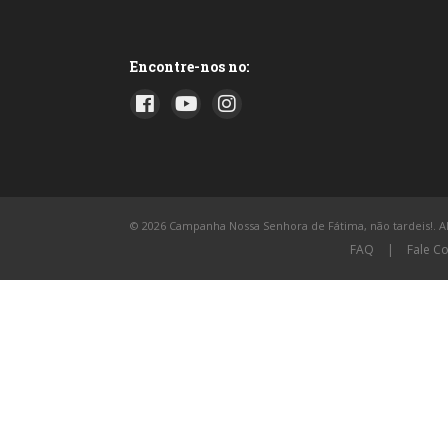
Encontre-nos no:
© 2026 Campanha Nossa Senhora de Fátima, não tardeis!. All
FAQ
|
Fale C