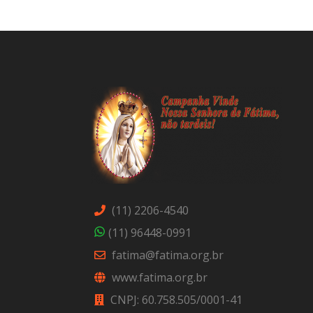
(11) 2206-4540
(11) 96448-0991
fatima@fatima.org.br
www.fatima.org.br
CNPJ: 60.758.505/0001-41