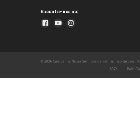
Encontre-nos no:
© 2026 Campanha Nossa Senhora de Fátima, não tardeis!. All
FAQ
|
Fale C