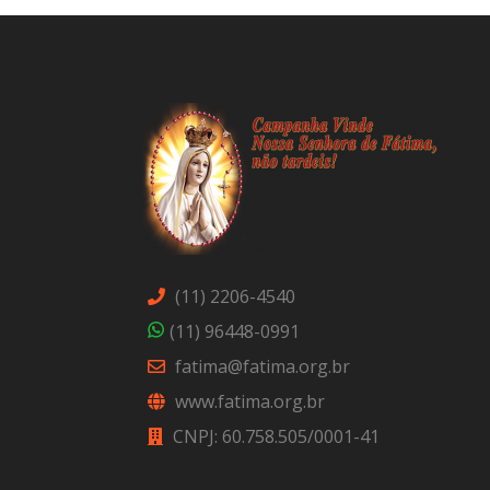
(11) 2206-4540
(11) 96448-0991
fatima@fatima.org.br
www.fatima.org.br
CNPJ: 60.758.505/0001-41