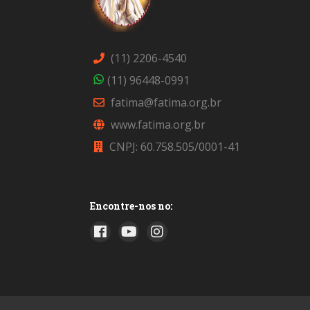
(11) 2206-4540
(11) 96448-0991
fatima@fatima.org.br
www.fatima.org.br
CNPJ: 60.758.505/0001-41
Encontre-nos no: