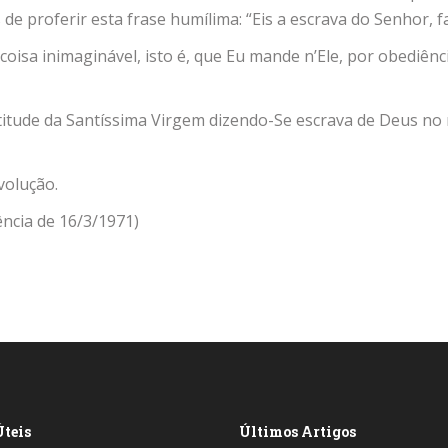
s de proferir esta frase humílima: “Eis a escrava do Senhor,
isa inimaginável, isto é, que Eu mande n’Ele, por obediênci
a atitude da Santíssima Virgem dizendo-Se escrava de Deus n
volução.
ência de 16/3/1971)
teis
Últimos Artigos