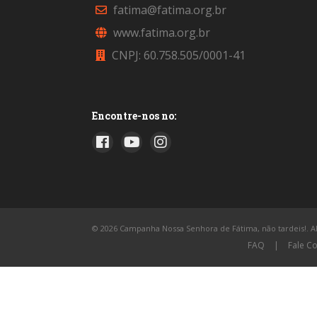
fatima@fatima.org.br
www.fatima.org.br
CNPJ: 60.758.505/0001-41
Encontre-nos no:
© 2026 Campanha Nossa Senhora de Fátima, não tardeis!. All
FAQ
|
Fale C