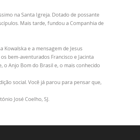
íssimo na Santa Igreja. Dotado de possante
iscípulos. Mais tarde, fundou a Companhia de
na Kowalska e a mensagem de Jesus
o; os bem-aventurados Francisco e Jacinta
, o Anjo Bom do Brasil e, o mais conhecido
ão social. Você já parou para pensar que,
tónio José Coelho, SJ.