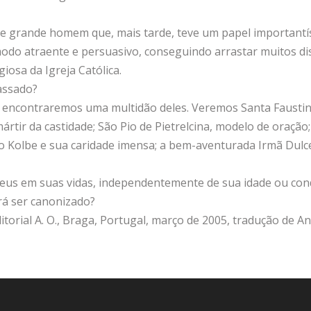
este grande homem que, mais tarde, teve um papel important
 modo atraente e persuasivo, conseguindo arrastar muitos d
iosa da Igreja Católica.
passado?
, encontraremos uma multidão deles. Veremos Santa Fausti
ártir da castidade; São Pio de Pietrelcina, modelo de oraçã
o Kolbe e sua caridade imensa; a bem-aventurada Irmã Dulce
s em suas vidas, independentemente de sua idade ou condiç
á ser canonizado?
itorial A. O., Braga, Portugal, março de 2005, tradução de An