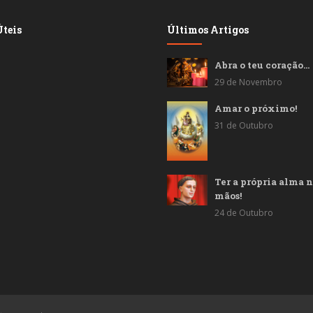
teis
Últimos Artigos
Abra o teu coração…
29 de Novembro
Amar o próximo!
31 de Outubro
Ter a própria alma n
mãos!
24 de Outubro