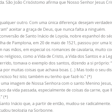
ida. São João Crisóstomo afirma que Nosso Senhor Jesus Cris
lquer outro. Com uma única diferença: desejam verdadeira
ram” aceitar a graça de Deus, que nunca falta a ninguém.
 conversão de Santo Inácio de Loyola, nobre espanhol do séc
lha de Pamplona, em 20 de maio de 1521, passou por uma l
aíam nas mãos, em especial os romances de cavalaria, muito
o religioso, como a Vida de Cristo, a Vida dos Santos e a L
rido, tomava o exemplo dos santos, dizendo a si próprio: “E
ia por muitas coisas que achava boas. (…) Mas todo o seu di
ncisco fez isto; também eu tenho que fazê-lo.” (*)
e uma imagem de Nossa Senhora com o santo Menino Jesus, 
sco da vida passada, especialmente de coisas da carne, que
” (*)
 Santo Inácio que, a partir de então, mudou-se radicalmente
studou teologia na Sorbonne.