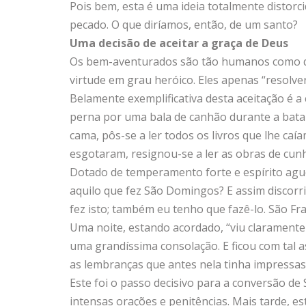
Pois bem, esta é uma ideia totalmente distorc
pecado. O que diríamos, então, de um santo?
Uma decisão de aceitar a graça de Deus
Os bem-aventurados são tão humanos como qua
virtude em grau heróico. Eles apenas “resolve
Belamente exemplificativa desta aceitação é a
perna por uma bala de canhão durante a bata
cama, pôs-se a ler todos os livros que lhe c
esgotaram, resignou-se a ler as obras de cunh
Dotado de temperamento forte e espírito aguer
aquilo que fez São Domingos? E assim discorr
fez isto; também eu tenho que fazê-lo. São Fra
Uma noite, estando acordado, “viu clarament
uma grandíssima consolação. E ficou com tal a
as lembranças que antes nela tinha impressas.
Este foi o passo decisivo para a conversão de
intensas orações e penitências. Mais tarde, e