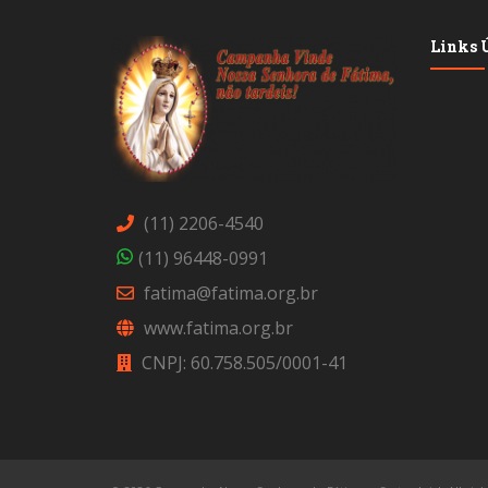
Links Ú
(11) 2206-4540
(11) 96448-0991
fatima@fatima.org.br
www.fatima.org.br
CNPJ: 60.758.505/0001-41