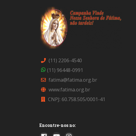
(11) 2206-4540
(11) 96448-0991
fatima@fatima.org.br
www.fatima.org.br
CNPJ: 60.758.505/0001-41
Encontre-nos no: