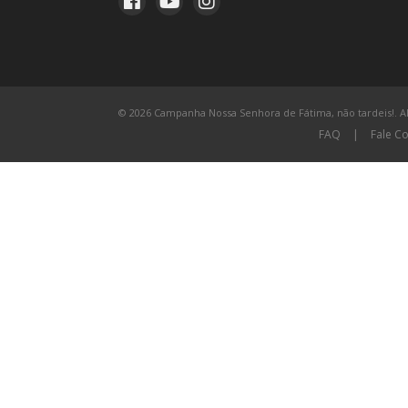
© 2026 Campanha Nossa Senhora de Fátima, não tardeis!. All
FAQ
|
Fale C