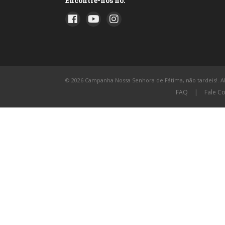
Encontre-nos no:
© 2026 Campanha Nossa Senhora de Fátima, não tardeis!. All
FAQ
|
Fale C